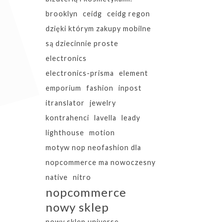
brooklyn
ceidg
ceidg regon
dzięki którym zakupy mobilne
są dziecinnie proste
electronics
electronics-prisma
element
emporium
fashion
inpost
itranslator
jewelry
kontrahenci
lavella
leady
lighthouse
motion
motyw nop neofashion dla
nopcommerce ma nowoczesny
native
nitro
nopcommerce
nowy sklep
nowy sklep universe