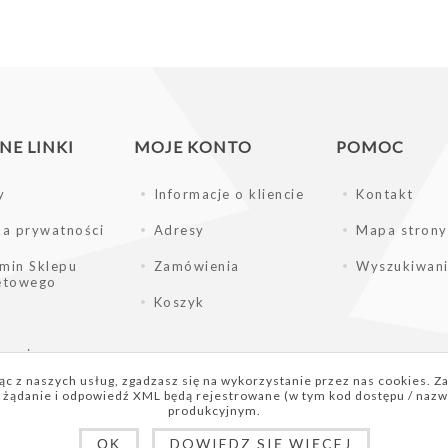
E LINKI
MOJE KONTO
POMOC
y
Informacje o kliencie
Kontakt
ka prywatności
Adresy
Mapa strony
min Sklepu
Zamówienia
Wyszukiwan
netowego
Koszyk
enci
c z naszych usług, zgadzasz się na wykorzystanie przez nas cookies. Za
żądanie i odpowiedź XML będą rejestrowane (w tym kod dostępu / nazwa
produkcyjnym.
DOWIEDZ SIĘ WIĘCEJ
OK