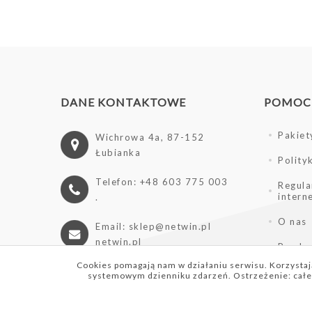
DANE KONTAKTOWE
POMOCN
Pakiet
Wichrowa 4a, 87-152
Łubianka
Polity
Telefon: +48 603 775 003
Regula
inter
.
O nas
Email: sklep@netwin.pl
netwin.pl
Produc
Cookies pomagają nam w działaniu serwisu. Korzystają
systemowym dzienniku zdarzeń. Ostrzeżenie: całe 