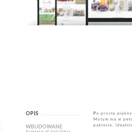
OPIS
P
o prostu piękn
Motyw ma w pełn
pakiecie. Idealn
WBUDOWANE