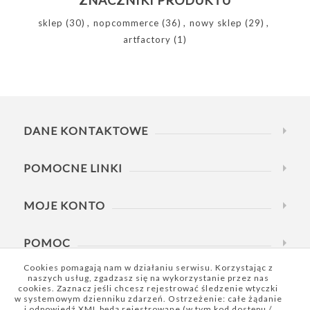
sklep
(30)
,
nopcommerce
(36)
,
nowy sklep
(29)
,
artfactory
(1)
DANE KONTAKTOWE
POMOCNE LINKI
MOJE KONTO
POMOC
Cookies pomagają nam w działaniu serwisu. Korzystając z
naszych usług, zgadzasz się na wykorzystanie przez nas
DZWOŃ W GODZINACH
cookies. Zaznacz jeśli chcesz rejestrować śledzenie wtyczki
w systemowym dzienniku zdarzeń. Ostrzeżenie: całe żądanie
i odpowiedź XML będą rejestrowane (w tym kod dostępu /